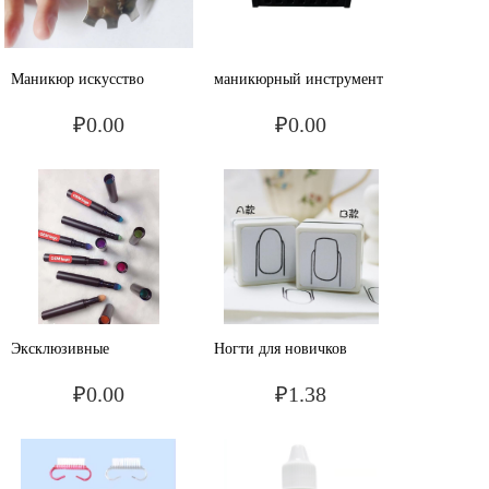
Маникюр искусство
маникюрный инструмент
квадрат нержавеющая
кассета маникюрная
₽0.00
₽0.00
сталь французский
шлифовальная головка
шаблон простой
французский ногти DIY
сталь ногти
Эксклюзивные
Ногти для новичков
трансграничные ногти,
Ношение акварель ручное
₽0.00
₽1.38
художественные
рисование ногтей
подушки, волшебные
упражнения марки
ручки, воздушные
дизайн ногтей штампы