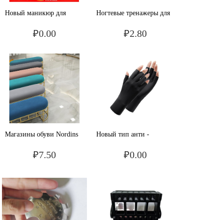
Новый маникюр для
Ногтевые тренажеры для
начинающих поможет
начинающих,
₽0.00
₽2.80
обеззараживать
маникюрная пленка,
кровоостанавливающие
настольная доска
средства
Магазины обуви Nordins
Новый тип анти -
меняют обувь, табуреты,
ультрафиолетового
₽7.50
₽0.00
маникюрные магазины,
молочного шелка,
скамейки, простые стулья
полупальцевый ноготь,
для отдыха, диваны,
ультрафиолетовая лампа,
магазины одежды, стулья
ультрафиолетовая защита.
для тестирования обуви