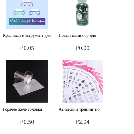
подушки, волшебные
DIY инструменты
очки, порошок, лазерная
золотая и серебряная
ручка, сплошной мел
Красивый инструмент для
Новый маникюр для
ногтей Маленькая
начинающих поможет
₽0.05
₽0.00
прозрачная пылезащитная
обеззараживать
щётка труба чистка
кровоостанавливающие
ногтей 5 - цветная щетка
средства
для ногтей
Горячее желе головка
Азиатский тренинг по
прозрачный силикон
ногтям
₽0.50
₽2.04
ногти искусство принтер
скребок прозрачный