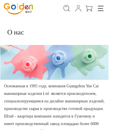
T
o
g
g
 О нас 
l
e
n
a
v
i
g
a
t
i
Основанная в 1995 году, компания Guangzhou Yue Cai 
o
маникюрные изделия Ltd. является производителем, 
n
специализирующимся на дизайне маникюрных изделий, 
производстве сырья и производстве готовой продукции. 
Штаб - квартира компании находится в Гуанчжоу и 
имеет производственный завод площадью более 6000 