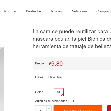
Noticias
Productos
Nuevos
Selección
Compra g
La cara se puede reutilizar para p
máscara ocular, la piel Biónica de
herramienta de tatuaje de bellez
9.80
€
Precio
Fletes
Flete libre
Color
01
Artículos seleccionados：
01
+