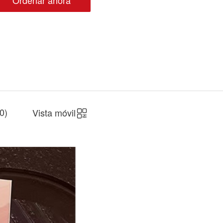
Ordenar ahora
0
)
Vista móvil