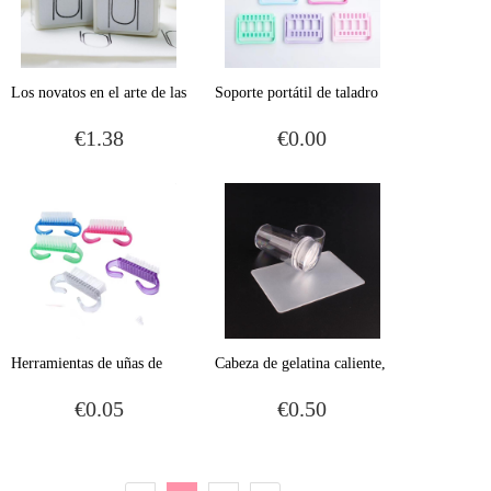
Los novatos en el arte de las
Soporte portátil de taladro
uñas usan acuarela para
de uñas soporte de taladro
€1.38
€0.00
practicar las uñas pintadas a
de uñas pantalla de soporte
mano diseñan sellos de
de taladro de uñas gestor de
estilo uñas, moldes de sellos
16 agujeros para almacenar
de estilo uñas, herramientas
manicura de contenedor de
de producción de bricolaje
taladro de uñas
Herramientas de uñas de
Cabeza de gelatina caliente,
belleza pequeñas,
uña de silicona transparente,
€0.05
€0.50
transparentes y antipolvo
estampado de arte, espátula,
cepillo de uñas de cuerno
estampado transparente,
cepillo de limpieza de uñas
herramienta de estampado