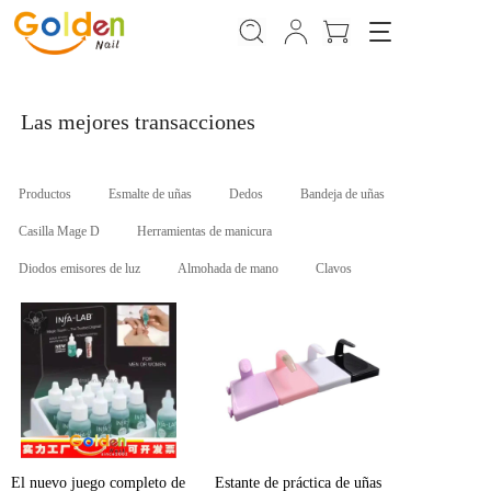
T
o
g
g
l
Las mejores transacciones
e
n
a
Productos
Esmalte de uñas
Dedos
Bandeja de uñas
v
i
Casilla Mage D
Herramientas de manicura
g
Diodos emisores de luz
Almohada de mano
Clavos
a
t
i
o
n
El nuevo juego completo de
Estante de práctica de uñas