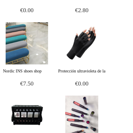
herramientas de manicura
para principiantes, estante
€0.00
€2.80
ayuda a los principiantes a
de exhibición de película de
desinfectar el hemostato.
uñas para fijar la bandeja
del tablero de ajedrez de la
tarjeta de color
Nordic INS shoes shop
Protección ultravioleta de la
cambia zapatos, taburetes,
luz ultravioleta de la
€7.50
€0.00
manicuras, bancos,
lámpara ultravioleta de
taburetes de descanso
medio dedo de leche
simples, sofás, tiendas de
deportiva resistente a los
ropa, taburetes de prueba de
rayos ultravioleta
zapatos