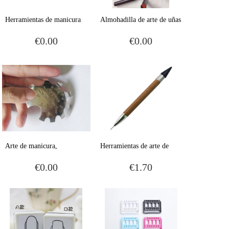
Herramientas de manicura
Almohadilla de arte de uñas
caja de almacenamiento de
exclusiva transfronteriza,
€0.00
€0.00
manicura cabeza de
bolígrafo mágico, colchón
molienda estante de
de aire, espejo mágico,
exhibición de cabeza de
polvo, bolígrafo láser de
molienda estante de mesa de
oro y plata, tiza sólida
16 agujeros cabeza de
molienda
Arte de manicura,
Herramientas de arte de
encofrado francés de acero
uñas profesionales de marca
€0.00
€1.70
inoxidable cuadrado, uñas
propia, piedras preciosas,
francesas simples, productos
perlas, piedras,
de uñas de acero DIY
herramientas de lápiz de
cera, dos cabezas